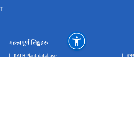
ला
महत्त्वपूर्ण लिङ्कहरू
KATH Plant database
वनस
राष्ट्रिय वनस्पति उद्यान
KAT
ई हाजिरी
Flo
The University of Tokyo Herbarium database
RBG
राष्ट्रिय प्राकृतिक स्रोत तथा वित्त आयोग