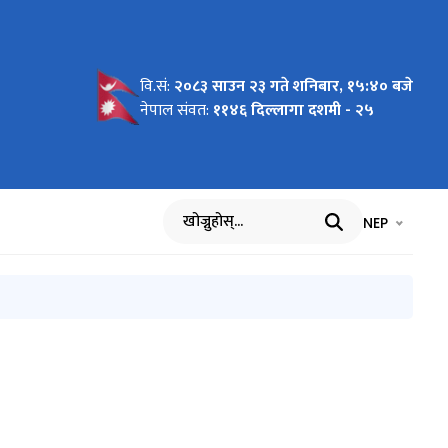
वि.सं:
२०८३ साउन २३ गते शनिबार, १५:४० बजे
नेपाल संवत:
११४६ दिल्लागा दशमी - २५
भाषा चयन गर्नुह
भाषा प
NEP
खोज्नुहोस्