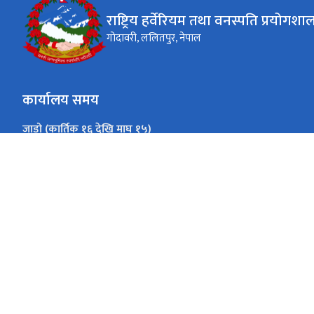
राष्ट्रिय हर्वेरियम तथा वनस्पति प्रयोगशा
गोदावरी, ललितपुर, नेपाल
कार्यालय समय
जाडो (कार्तिक १६ देखि माघ १५)
०९:०० - १६:०० बजे
सोमवार- शुक्रबार
गर्मी (माघ १६ देखि कार्तिक १५)
०९:०० - १७:०० बजे
सोमवार- शुक्रबार