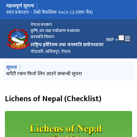
महत्त्वपूर्ण सूचना
मुख्य नेभिगेसनमा जानुहोस्
धरौटी रकम फिर्ता लिन आउने सम्बन्धी सूचना
स्वत प्रकाशन - तेस्रो त्रैमासिक २०८२-८३ (माघ-चैत्र)
स्वत प्रकाशन - दोस्रो त्रैमासिक २०८२-८३ (कार्तिक-पुष)
स्वत प्रकाशन – चौथो त्रैमासिक २०८१_८२ (वैशाख - असार)
नेपाल सरकार
कृषि, वन तथा पर्यावरण मन्त्रालय
वनस्पति विभाग
भाषा चयन गर्नुहोस
NEP
राष्ट्रिय हर्वेरियम तथा वनस्पति प्रयोगशाला
गोदावरी, ललितपुर, नेपाल
मुख्य नेभिगेसनमा जानुहोस्
सूचना
स्वत प्रकाशन – चौथो त्रैमासिक २०८१_८२ (वैशाख - असार)
धरौटी रकम फिर्ता लिन आउने सम्बन्धी सूचना
Lichens of Nepal (Checklist)